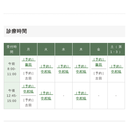
診療時間
受付時
土（ 第
月
火
水
木
金
間
1・3 ）
［予約］
［予約］
午前
藤田
藤田
［予約］
［予約］
［予約］
［予約］
8:00-
中村暁
中村暁
中村暁
中村暁
［予約］
［予約］
11:00
古田
古田
［予約］
午後
中村暁
［予約］
［予約］
12:45-
-
-
-
中村暁
中村暁
［予約］
15:00
古田