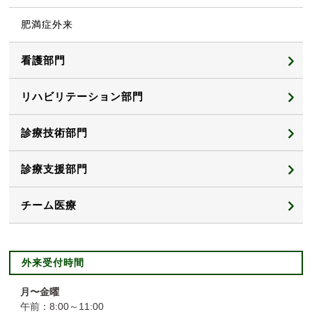
肥満症外来
看護部門
看護部
リハビリテーション部門
リハビリテーション技師部
診療技術部門
薬剤課
診療支援部門
検査課
事務部
チーム医療
放射線課
地域連携部
感染制御チーム（ICT）
外来受付時間
栄養課
医療安全管理
抗菌薬適正使用支援チーム（AST）
月〜金曜
午前：8:00～11:00
臨床工学課
感染管理
栄養サポートチーム（NST）