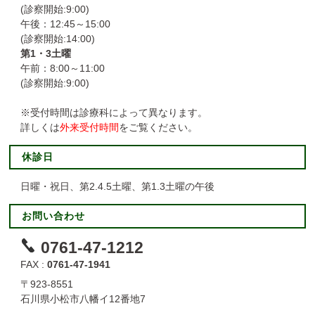
(診察開始:9:00)
午後：12:45～15:00
歯科衛生課
認知症ケアサポートチーム（DST）
(診察開始:14:00)
第1・3土曜
視能訓練課
午前：8:00～11:00
リハビリテーションチーム
(診察開始:9:00)
褥瘡対策チーム
※受付時間は診療科によって異なります。
詳しくは
外来受付時間
をご覧ください。
骨粗鬆症サポートチーム（OST）
休診日
心不全チーム
日曜・祝日、第2.4.5土曜、第1.3土曜の午後
呼吸ケアサポートチーム（RST）
お問い合わせ
術後疼痛管理チーム
0761-47-1212
FAX :
0761-47-1941
〒923-8551
石川県小松市八幡イ12番地7