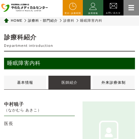
お問い合わせ
受付･診療時間
採用情報
HOME
診療科・部門紹介
診療科
睡眠障害内科
診療科紹介
Department introduction
睡眠障害内科
基本情報
医師紹介
外来診療体制
中村暁子
（なかむら あきこ）
医長