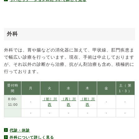
外科
外科では、胃や腸などの消化器に加えて、甲状線、肛門疾患ま
で幅広い診療を行っています。現在、手術は中止しております
が、それ以外の診断から治療、抗がん剤治療も含め、積極的に
行っております。
受付時
土（ 第
月
火
水
木
金
間
1・3 ）
8:00-
［初］川
［再］川
［初］川
-
-
-
11:00
西
西
西
-
-
-
-
-
-
代診・休診
外科について詳しく見る