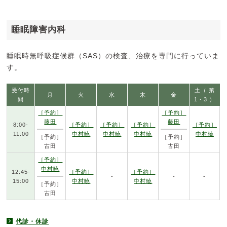
睡眠障害内科
睡眠時無呼吸症候群（SAS）の検査、治療を専門に行っていま
す。
受付時
土（ 第
月
火
水
木
金
間
1・3 ）
［予約］
［予約］
藤田
藤田
8:00-
［予約］
［予約］
［予約］
［予約］
11:00
中村暁
中村暁
中村暁
中村暁
［予約］
［予約］
古田
古田
［予約］
中村暁
12:45-
［予約］
［予約］
-
-
-
15:00
中村暁
中村暁
［予約］
古田
代診・休診