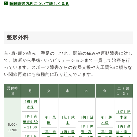
睡眠障害内科について詳しく見る
整形外科
首･肩･腰の痛み、手足のしびれ、関節の痛みや運動障害に対し
て、診断から手術･リハビリテーションまで一貫して治療を行
っています。スポーツ障害からの復帰支援や人工関節に頼らな
い関節再建にも積極的に取り組んでいます。
受付時
土（ 第
月
火
水
木
金
間
1・3 ）
［初］勝
木保
［初］勝
［再］髙
［初］黒
［初］武
［初］淺
［初］勝
木保
橋※9:30
田
本
木保
8:00-
［再］黒
［再］髙
～11:00
11:00
［再］武
［再］岡
田・髙
［再］岡
橋・淺・
［再］岡