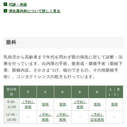
代診・休診
消化器内科について詳しく見る
眼科
乳幼児から高齢者まで年代を問わず眼の病気に対して診断・治
療を行っています。白内障の手術、眼形成・腫瘍手術（眼瞼下
垂、眼瞼内反、さかさまつげ、瞼のできもの、その他眼瞼手
術）、コンタクトレンズの処方も行っています。
受付時
土（ 第
月
火
水
木
金
間
1・3 ）
8:00-
［予約］
［予約］
濱岡
濱岡
濱岡
濱岡
11:00
濱岡
濱岡
12:45 -
［予約］
［予約］
［予約］
-
-
-
16:00
濱岡
濱岡
②④濱岡