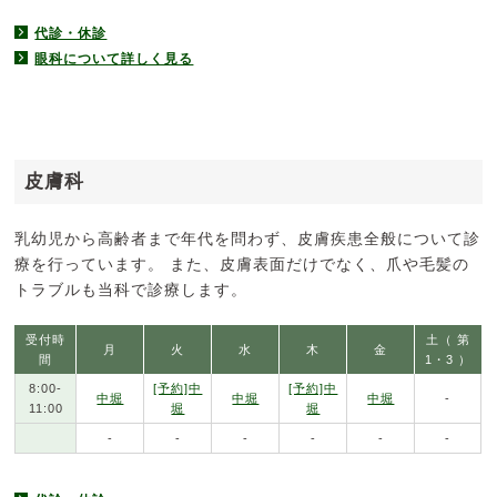
代診・休診
眼科について詳しく見る
皮膚科
乳幼児から高齢者まで年代を問わず、皮膚疾患全般について診
療を行っています。 また、皮膚表面だけでなく、爪や毛髪の
トラブルも当科で診療します。
受付時
土（ 第
月
火
水
木
金
間
1・3 ）
8:00-
[予約]中
[予約]中
中堀
中堀
中堀
-
11:00
堀
堀
-
-
-
-
-
-