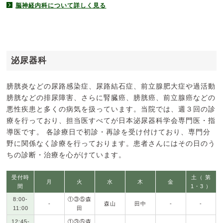
脳神経内科について詳しく見る
泌尿器科
膀胱炎などの尿路感染症、尿路結石症、前立腺肥大症や過活動
膀胱などの排尿障害、さらに腎臓癌、膀胱癌、前立腺癌などの
悪性疾患と多くの病気を扱っています。当院では、週３回の診
療を行っており、担当医すべてが日本泌尿器科学会専門医・指
導医です。 各診療日で初診・再診を受け付けており、専門分
野に関係なく診療を行っております。患者さんにはその日のう
ちの診断・治療を心がけています。
受付時
土（ 第
月
火
水
木
金
間
1・3 ）
8:00-
①③⑤森
-
森山
田中
-
-
11:00
田
12:45-
①③⑤森