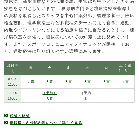
糖尿病、高脂血症などの代謝疾患、甲状線を中心とした内分泌
疾患を専門としています。 糖尿病専門医と糖尿病療養指導士
の資格を取得したスタッフを中心に薬剤師、管理栄養士、臨床
検査技師、理学療法士など多職種のチームにより食事、運動、
内服やインスリンなどによる治療や指導に当たるとともに、糖
尿病教室を開催し、糖尿病についての知識向上に努めていま
す。また、スポーツコミュニティダイナミックが隣接してお
り、運動療法に取り組みやすい環境にあります。
受付時
土（ 第
月
火
水
木
金
間
1・3 ）
8:00-
大貫
大貫
大貫
大貫
大貫
大貫
11:00
12:45-
［予約］
［予約］
-
-
-
-
15:00
大貫
山下
代診・休診
糖尿病・内分泌内科について詳しく見る