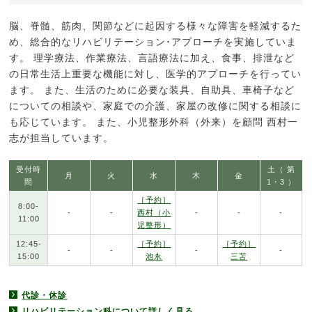
脳、脊髄、筋肉、関節などに起因する様々な障害を軽減するた
め、総合的なリハビリテーション･アプローチを実施していま
す。 理学療法、作業療法、言語療法に加え、食事、排泄など
の日常生活上重要な機能に対し、医学的アプローチを行ってい
ます。 また、生活のために必要な装具、自助具、車椅子など
についての相談や、家庭での介護、家屋の改修に関する相談に
も応じています。 また、小児整形外科（外来）を顧問 西村一
志が担当しています。
受付時
土（ 第
月
火
水
木
金
間
1・3 ）
［予約］
8:00-
-
-
西村（小
-
-
-
11:00
児整形）
12:45-
［予約］
［予約］
-
-
-
-
15:00
池永
三苫
代診・休診
リハビリテーション科について詳しく見る