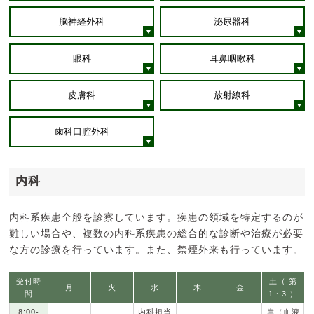
脳神経外科
泌尿器科
眼科
耳鼻咽喉科
皮膚科
放射線科
歯科口腔外科
内科
内科系疾患全般を診察しています。疾患の領域を特定するのが
難しい場合や、複数の内科系疾患の総合的な診断や治療が必要
な方の診療を行っています。また、禁煙外来も行っています。
受付時
土（ 第
月
火
水
木
金
間
1・3 ）
8:00-
内科担当
岸（血液