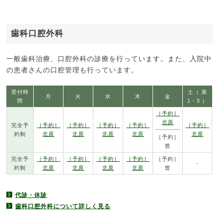
歯科口腔外科
一般歯科治療、口腔外科の診療を行っています。また、入院中
の患者さんの口腔管理も行っています。
受付時
土（ 第
月
火
水
木
金
間
1・3 ）
［予約］
北原
完全予
［予約］
［予約］
［予約］
［予約］
［予約］
約制
北原
北原
北原
北原
北原
［予約］
曾
完全予
［予約］
［予約］
［予約］
［予約］
［予約］
-
約制
北原
北原
北原
北原
曾
代診・休診
歯科口腔外科について詳しく見る