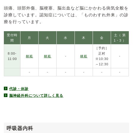
頭痛、頭部外傷、脳梗塞、脳出血など脳にかかわる病気全般を
診療しています。認知症については、「ものわすれ外来」の診
療を行っています。
受付時
土（ 第
月
火
水
木
金
間
1・3 ）
［予約］
8:00-
正村
林裕
林裕
-
林裕
-
11:00
※10:30
～12:30
-
-
-
-
-
-
代診・休診
脳神経外科について詳しく見る
呼吸器内科