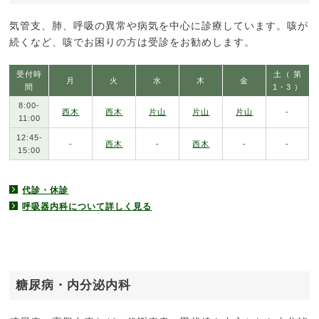
気管支、肺、呼吸の異常や病気を中心に診療しています。咳が
続くなど、咳でお困りの方は受診をお勧めします。
受付時
土（ 第
月
火
水
木
金
間
1・3 ）
8:00-
西木
西木
片山
片山
片山
-
11:00
12:45-
-
西木
-
西木
-
-
15:00
代診・休診
呼吸器内科について詳しく見る
糖尿病・内分泌内科