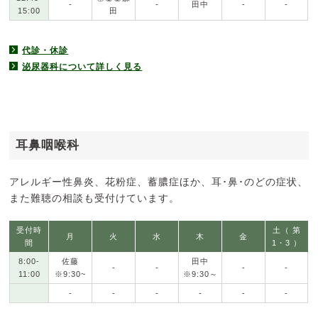
-
-
田中
-
-
15:00
田
代診・休診
泌尿器科について詳しく見る
耳鼻咽喉科
アレルギー性鼻炎、花粉症、蓄膿症ほか、耳･鼻･のどの症状、
また難聴の相談も受付けています。
受付時
土（ 第
月
火
水
木
金
間
1・3 ）
8:00-
佐藤
田中
-
-
-
-
11:00
※9:30~
※9:30～
-
-
-
-
-
-