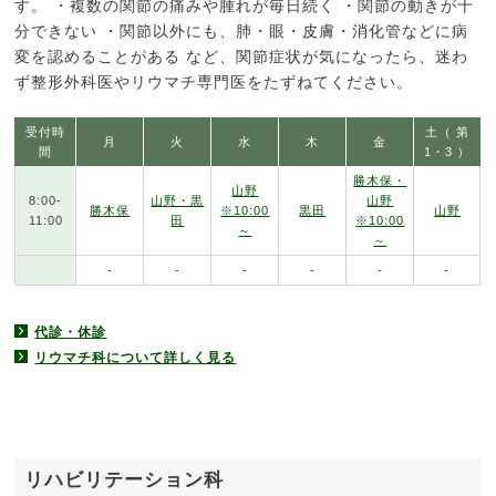
す。 ・複数の関節の痛みや腫れが毎日続く ・関節の動きが十
分できない ・関節以外にも、肺・眼・皮膚・消化管などに病
変を認めることがある など、関節症状が気になったら、迷わ
ず整形外科医やリウマチ専門医をたずねてください。
受付時
土（ 第
月
火
水
木
金
間
1・3 ）
勝木保・
山野
8:00-
山野・黒
山野
勝木保
※10:00
黒田
山野
11:00
田
※10:00
～
～
-
-
-
-
-
-
代診・休診
リウマチ科について詳しく見る
リハビリテーション科