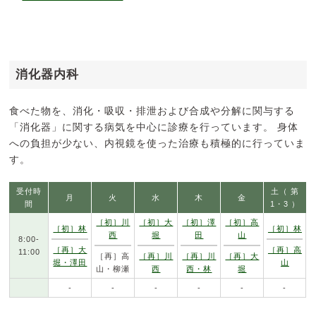
消化器内科
食べた物を、消化・吸収・排泄および合成や分解に関与する
「消化器」に関する病気を中心に診療を行っています。 身体
への負担が少ない、内視鏡を使った治療も積極的に行っていま
す。
受付時
土（ 第
月
火
水
木
金
間
1・3 ）
［初］川
［初］大
［初］澤
［初］高
［初］林
［初］林
西
堀
田
山
8:00-
［再］大
［再］高
11:00
［再］高
［再］川
［再］川
［再］大
堀・澤田
山
山・柳瀬
西
西・林
堀
-
-
-
-
-
-