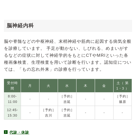
脳神経内科
脳や脊髄などの中枢神経、末梢神経や筋肉に起因する病気全般
を診療しています。 手足が動かない、しびれる、めまいがす
るなどの症状に対して神経学的をもとにCTやMRIといった各
種画像検査、生理検査を用いて診断を行います。認知症につい
ては、「もの忘れ外来」の診療を行っています。
受付時
土（ 第
月
火
水
木
金
間
1・3 ）
8:00-
［予約］
［予約］
-
-
-
-
11:00
吉延
篠原
12:45-
［予約］
［予約］
-
-
-
-
15:30
吉川
吉延
代診・休診