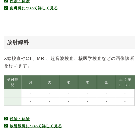
代診・休診
皮膚科について詳しく見る
放射線科
X線検査やCT、MRI、超音波検査、核医学検査などの画像診断
を行います。
受付時
土（ 第
月
火
水
木
金
間
1・3 ）
-
-
-
-
-
-
-
-
-
-
-
-
代診・休診
放射線科について詳しく見る