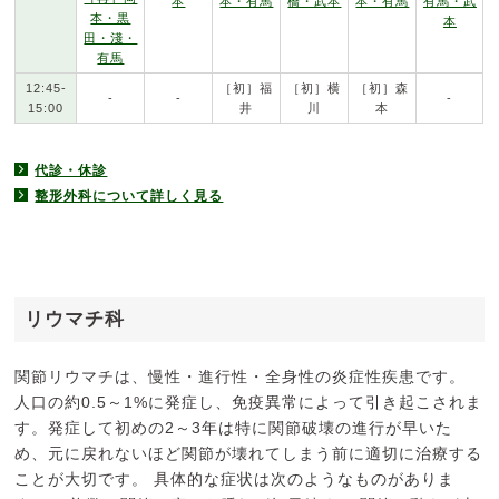
本
本・有馬
橋・武本
本・有馬
有馬・武
本・黒
本
田・淺・
有馬
12:45-
［初］福
［初］横
［初］森
-
-
-
15:00
井
川
本
代診・休診
整形外科について詳しく見る
リウマチ科
関節リウマチは、慢性・進行性・全身性の炎症性疾患です。
人口の約0.5～1%に発症し、免疫異常によって引き起こされま
す。発症して初めの2～3年は特に関節破壊の進行が早いた
め、元に戻れないほど関節が壊れてしまう前に適切に治療する
ことが大切です。 具体的な症状は次のようなものがありま