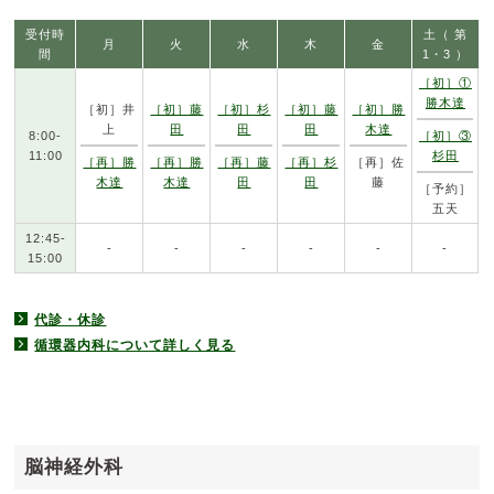
受付時
土（ 第
月
火
水
木
金
間
1・3 ）
［初］①
勝木達
［初］井
［初］藤
［初］杉
［初］藤
［初］勝
上
田
田
田
木達
8:00-
［初］③
11:00
杉田
［再］勝
［再］勝
［再］藤
［再］杉
［再］佐
木達
木達
田
田
藤
［予約］
五天
12:45-
-
-
-
-
-
-
15:00
代診・休診
循環器内科について詳しく見る
脳神経外科