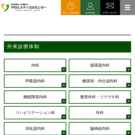
HOME
外来受診の方へ
外来診療体制
お問い合わせ
受付･診療時間
採用情報
外来受診のご案内
Outpatient visits
外来診療体制
内科
循環器内科
呼吸器内科
糖尿病・内分泌内科
睡眠障害内科
整形外科・リウマチ科
リハビリテーション科
外科
消化器内科
脳神経内科