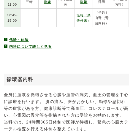
三軒
塩﨑
塩﨑
澤田
11:00
医
内科）
［予約］
12:45-
塩﨑（禁
-
-
-
山野（腎
-
15:00
煙外来）
臓内科）
代診・休診
内科について詳しく見る
循環器内科
全身に血液を循環させる心臓や血管の病気、血圧の管理を中心
に診療を行います。 胸の痛み、脈がおかしい、動悸や息切れ
等の症状がある方、健康診断等で高血圧、コレステロールが高
い、心電図の異常等を指摘された方は受診をお勧めします。
当科では、24時間365日体制で医師が待機し、緊急の心臓カテ
ーテル検査を行える体制を整えています。