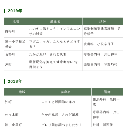
2019年
地域
講座名
講師
この冬に備えよう！インフルエン
感染制御実践看護師 佐
白松町
ザの対策
分稲子
第一小学校父
マダニ、ケガ、こんなときどうす
皮膚科 小松奈保子
母会
る？
若杉町
たかが風邪、されど風邪
呼吸器内科 片山伸幸
動脈硬化を抑えて健康寿命UPを
沖町
循環器内科 琴野巧裕
目指そう
2018年
地域
講座名
講師
整形外科 黒田一
沖町
ロコモと股関節の痛み
成
呼吸器内科 片山
佐々木町
たかが風邪、されど風邪
伸幸
漆、金屋町
ピロリ菌は調べましたか？
外科 川西勝