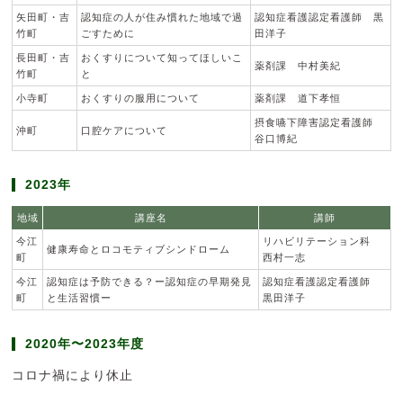
矢田町・吉
認知症の人が住み慣れた地域で過
認知症看護認定看護師 黒
竹町
ごすために
田洋子
長田町・吉
おくすりについて知ってほしいこ
薬剤課 中村美紀
竹町
と
小寺町
おくすりの服用について
薬剤課 道下孝恒
摂食嚥下障害認定看護師
沖町
口腔ケアについて
谷口博紀
2023年
地域
講座名
講師
今江
リハビリテーション科
健康寿命とロコモティブシンドローム
町
西村一志
今江
認知症は予防できる？ー認知症の早期発見
認知症看護認定看護師
町
と生活習慣ー
黒田洋子
2020年〜2023年度
コロナ禍により休止