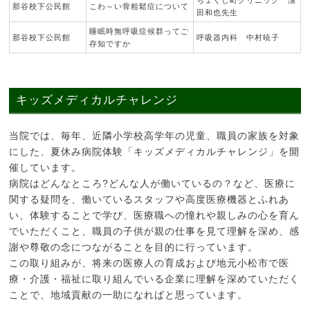
那谷校下公民館
こわ～い骨粗鬆症について
田和也先生
睡眠時無呼吸症候群ってご
那谷校下公民館
呼吸器内科 中村暁子
存知ですか
キッズメディカルチャレンジ
当院では、毎年、近隣小学校高学年の児童、職員の家族を対象
にした、夏休み病院体験「キッズメディカルチャレンジ」を開
催しています。
病院はどんなところ?どんな人が働いているの？など、医療に
関する疑問を、働いているスタッフや高度医療機器とふれあ
い、体験することで学び、医療職への憧れや親しみの心を育ん
でいただくこと、職員の子供が親の仕事を見て理解を深め、感
謝や尊敬の念につながることを目的に行っています。
この取り組みが、将来の医療人の育成および地元小松市で医
療・介護・福祉に取り組んでいる企業に理解を深めていただく
ことで、地域貢献の一助になればと思っています。