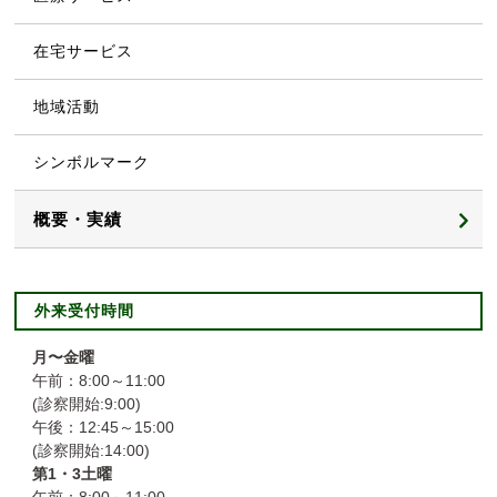
回復期病棟目標・基本方針
在宅サービス
患者さんの権利と責任
地域活動
個人情報保護方針
シンボルマーク
研究情報の公開について
概要・実績
SNS運用規定
グループ概要
外来受付時間
病院概要
月〜金曜
午前：8:00～11:00
勝木会の沿革
(診察開始:9:00)
午後：12:45～15:00
厚生労働大臣の定める事項
(診察開始:14:00)
第1・3土曜