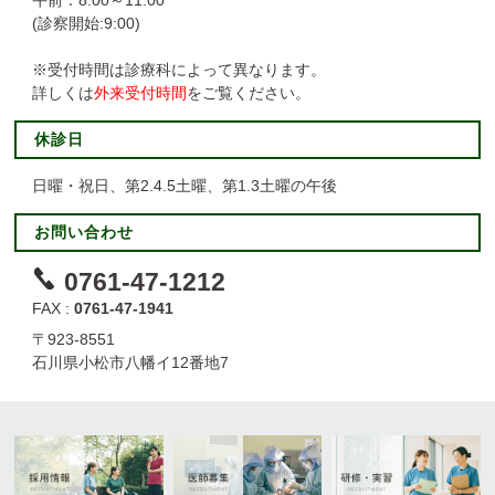
午前：8:00～11:00
病院指標
(診察開始:9:00)
医療の質
※受付時間は診療科によって異なります。
詳しくは
外来受付時間
をご覧ください。
診療実績
休診日
受賞歴
日曜・祝日、第2.4.5土曜、第1.3土曜の午後
各診療科クリニカルパス
お問い合わせ
フロアのご案内
0761-47-1212
FAX :
0761-47-1941
〒923-8551
石川県小松市八幡イ12番地7