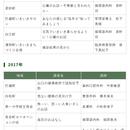
心臓のお話～不整脈と言われた
循環器内科 居軒
若杉町
ら～
功
打越町いきいきサロ
あなたの感じる“塩辛さ”知って
管理栄養士 松下
ン
みましょう
美穂
元気でいきいき暮らせるよう
循環器内科 居軒
白江町
に！心臓のお話
功
瀬領町いきいきまち
臨床検査技師 坂
健診結果の見かた
づくり企画
下真紀子
2017年
地域
講座名
講師
お口の健康維持で認知症予
打越町
歯科口腔外科 中新敏彦
防
白松町
危ない腰痛の見分け方
整形外科 勝木保夫
怖～い、恐～い人食いダニ
第一小学校父母会
皮膚科 小松奈保子
のお話
長谷町カーネーシ
血圧のおはなし
循環器内科 福田敦夫
ョンの会
ちょくし町クリニック 濵