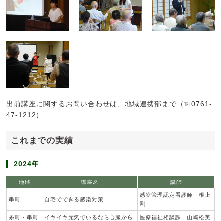
出前講座に関するお問い合わせは、地域連携部まで（℡0761-
47-1212）
これまでの実績
2024年
地域
講座名
講師
感染管理認定看護師 根上
串町
自宅でできる感染対策
剛
糸町・串町
イキイキ元気でいるなら心臓から
医療福祉相談課 山崎松美