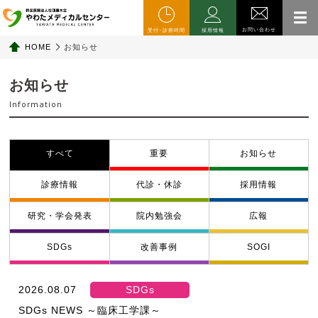
お問い合わせ
受付･診療時間
採用情報
HOME
お知らせ
お知らせ
Information
すべて
重要
お知らせ
診療情報
代診・休診
採用情報
研究・学会発表
院内勉強会
広報
SDGs
改善事例
SOGI
2026.08.07
SDGs
SDGs NEWS ～臨床工学課～