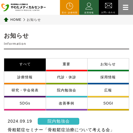
お問い合わせ
受付･診療時間
採用情報
HOME
お知らせ
お知らせ
Information
すべて
重要
お知らせ
診療情報
代診・休診
採用情報
研究・学会発表
院内勉強会
広報
SDGs
改善事例
SOGI
2024.09.19
院内勉強会
骨粗鬆症セミナー「骨粗鬆症治療について考える会」