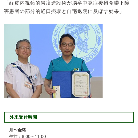
「経皮内視鏡的胃瘻造設術が脳卒中発症後摂食嚥下障
害患者の部分的経口摂取と自宅退院に及ぼす効果」
外来受付時間
月〜金曜
午前：8:00～11:00