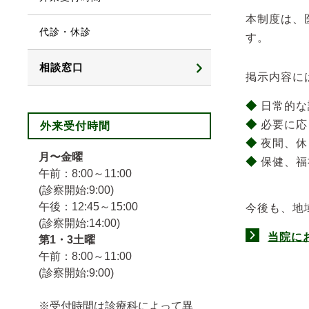
本制度は、
代診・休診
す。
相談窓口
掲示内容に
患者サポート相談窓口
◆
日常的な
◆
必要に応
外来受付時間
声を受け改善しました
◆
夜間、休
月〜金曜
◆
保健、
セカンドオピニオン
午前：8:00～11:00
(診察開始:9:00)
午後：12:45～15:00
今後も、地
(診察開始:14:00)
当院に
第1・3土曜
午前：8:00～11:00
(診察開始:9:00)
※受付時間は診療科によって異