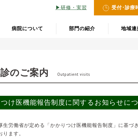
▶︎研修・実習
受付･診療
病院について
部門の紹介
地域連
受診のご案内
Outpatient visits
りつけ医機能報告制度に関するお知らせに
厚生労働省が定める「かかりつけ医機能報告制度」に基づ
おります。