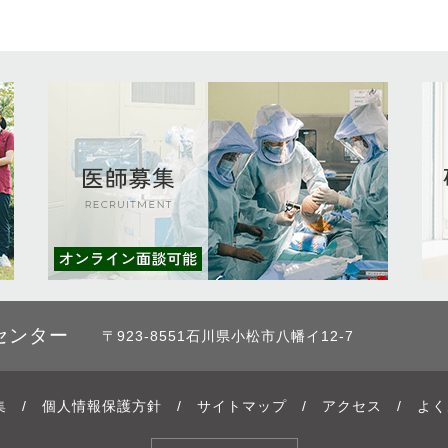
センター
〒923-8551石川県小松市八幡イ12-7
集
/
個人情報保護方針
/
サイトマップ
/
アクセス
/
よく