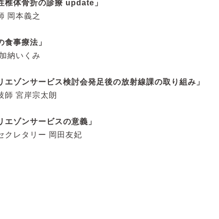
椎体骨折の診療 update」
師 岡本義之
の食事療法」
 加納いくみ
リエゾンサービス検討会発足後の放射線課の取り組み」
技師 宮岸宗太朗
リエゾンサービスの意義」
セクレタリー 岡田友妃