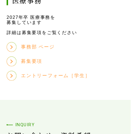
医療事務
医師募集
2027年卒 医療事務を
募集しています
詳細は募集要項をご覧ください
ENTRY
事務部 ページ
やわたメディカル
WEBサイト
募集要項
エントリーフォーム［学生］
INQUIRY