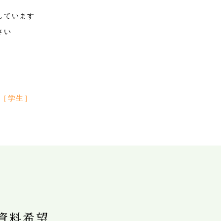
しています
さい
［学生］
資料希望